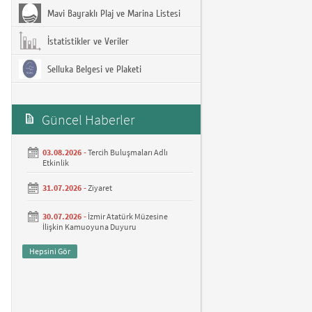
Mavi Bayraklı Plaj ve Marina Listesi
İstatistikler ve Veriler
Selluka Belgesi ve Plaketi
Güncel Haberler
03.08.2026 -
Tercih Buluşmaları Adlı
Etkinlik
31.07.2026 -
Ziyaret
30.07.2026 -
İzmir Atatürk Müzesine
İlişkin Kamuoyuna Duyuru
Hepsini Gör