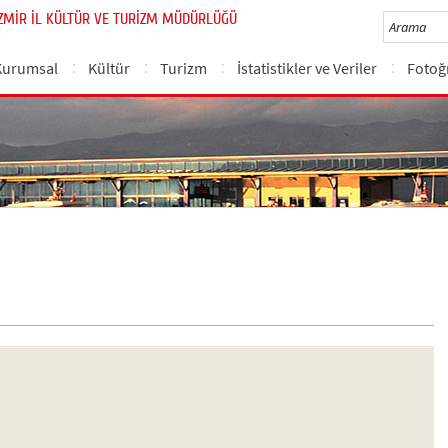
İZMİR İL KÜLTÜR VE TURİZM MÜDÜRLÜĞÜ
Kurumsal
Kültür
Turizm
İstatistikler ve Veriler
Fotoğr