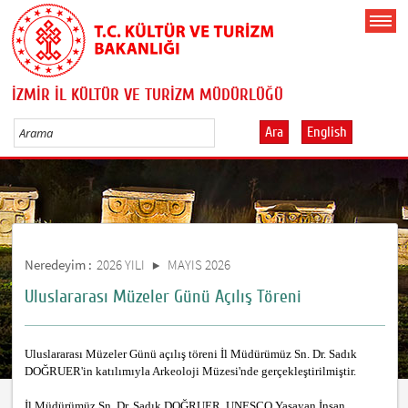
İZMİR İL KÜLTÜR VE TURİZM MÜDÜRLÜĞÜ
Ara
English
Neredeyim :
2026 YILI
MAYIS 2026
Uluslararası Müzeler Günü Açılış Töreni
Uluslararası Müzeler Günü açılış töreni İl Müdürümüz Sn. Dr. Sadık
DOĞRUER'in katılımıyla Arkeoloji Müzesi'nde gerçekleştirilmiştir.
İl Müdürümüz Sn. Dr. Sadık DOĞRUER, UNESCO Yaşayan İnsan