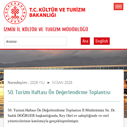
İZMİR İL KÜLTÜR VE TURİZM MÜDÜRLÜĞÜ
Ara
English
Neredeyim :
2026 YILI
NİSAN 2026
50. Turizm Haftası Ön Değerlendirme Toplantısı
50. Turizm Haftası Ön Değerlendirme Toplantısı İl Müdürümüz Sn. Dr.
Sadık DOĞRUER başkanlığında, Key Otel ev sahipliğinde ve otel
yöneticilerinin katılımıyla gerçekleştirilmiştir.