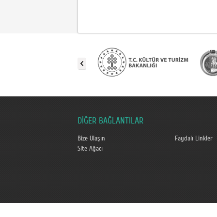
DİĞER BAĞLANTILAR
Bize Ulaşın
Faydalı Linkler
Site Ağacı