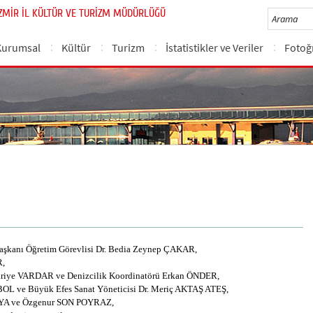
İZMİR İL KÜLTÜR VE TURİZM MÜDÜRLÜĞÜ
Kurumsal
Kültür
Turizm
İstatistikler ve Veriler
Fotoğr
 Başkanı Öğretim Görevlisi Dr. Bedia Zeynep ÇAKAR,
R,
ükriye VARDAR ve Denizcilik Koordinatörü Erkan ÖNDER,
OL ve Büyük Efes Sanat Yöneticisi Dr. Meriç AKTAŞ ATEŞ,
KAYA ve Özgenur SON POYRAZ,