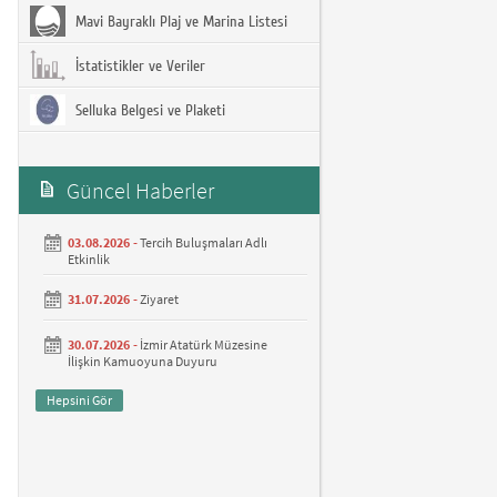
Mavi Bayraklı Plaj ve Marina Listesi
İstatistikler ve Veriler
Selluka Belgesi ve Plaketi
Güncel Haberler
03.08.2026 -
Tercih Buluşmaları Adlı
Etkinlik
31.07.2026 -
Ziyaret
30.07.2026 -
İzmir Atatürk Müzesine
İlişkin Kamuoyuna Duyuru
Hepsini Gör