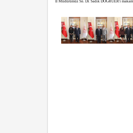
İl Müdürümüz Sn. Dr. Sadık DOĞRUER'i makamınd