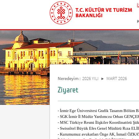
Neredeyim :
2026 YILI
MART 2026
Ziyaret
- İzmir Ege Üniversitesi Grafik Tasarım Bölüm
- SGK İzmir İl Müdür Yardımcısı Orhan GENÇE
- MSC Türkiye Resmi İlişkiler Koordinatörü Ş
- Swissôtel Büyük Efes Genel Müdürü Rıza ELİB
- Kurumumuz avukatları Özge AK, İsmail ÖZ