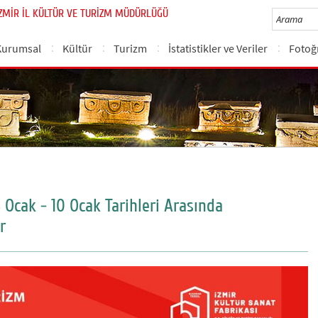
İZMİR İL KÜLTÜR VE TURİZM MÜDÜRLÜĞÜ
Kurumsal
Kültür
Turizm
İstatistikler ve Veriler
Fotoğr
 Ocak - 10 Ocak Tarihleri Arasında
r