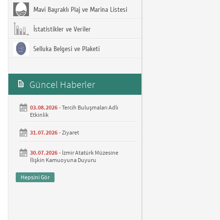
Mavi Bayraklı Plaj ve Marina Listesi
İstatistikler ve Veriler
Selluka Belgesi ve Plaketi
Güncel Haberler
03.08.2026 -
Tercih Buluşmaları Adlı
Etkinlik
31.07.2026 -
Ziyaret
30.07.2026 -
İzmir Atatürk Müzesine
İlişkin Kamuoyuna Duyuru
Hepsini Gör