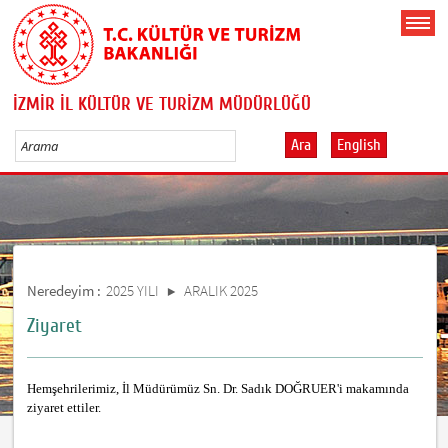
İZMİR İL KÜLTÜR VE TURİZM MÜDÜRLÜĞÜ
Ara
English
Neredeyim :
2025 YILI
ARALIK 2025
Ziyaret
Hemşehrilerimiz, İl Müdürümüz Sn. Dr. Sadık DOĞRUER'i makamında
ziyaret ettiler.