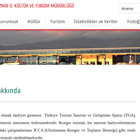
İZMİR İL KÜLTÜR VE TURİZM MÜDÜRLÜĞÜ
Kurumsal
Kültür
Turizm
İstatistikler ve Veriler
Fotoğr
akkında
u olarak faaliyet gösteren Türkiye Turizm Tanıtım ve Geliştirme Ajansı (TGA),
rimizin tanıtımını üstlenmektedir. Kongre turizmi, bu tanıtım faaliyetlerimizin
daki çalışmalarımız ICCA (Uluslararası Kongre ve Toplantı Derneği) gibi önde
çerisinde sürdürülmektedir.