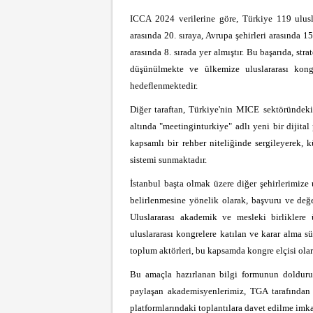
ICCA 2024 verilerine göre, Türkiye 119 ulusl
arasında 20. sıraya, Avrupa şehirleri arasında 1
arasında 8. sırada yer almıştır. Bu başarıda, st
düşünülmekte ve ülkemize uluslararası kongre
hedeflenmektedir.
Diğer taraftan, Türkiye'nin MICE sektöründek
altında "meetinginturkiye" adlı yeni bir dijita
kapsamlı bir rehber niteliğinde sergileyerek, k
sistemi sunmaktadır.
İstanbul başta olmak üzere diğer şehirlerimize 
belirlenmesine yönelik olarak, başvuru ve değer
Uluslararası akademik ve mesleki birliklere
uluslararası kongrelere katılan ve karar alma sü
toplum aktörleri, bu kapsamda kongre elçisi olar
Bu amaçla hazırlanan bilgi formunun doldurul
paylaşan akademisyenlerimiz, TGA tarafından d
platformlarındaki toplantılara davet edilme imka