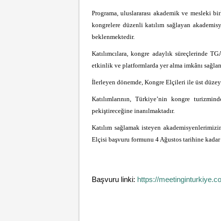
Programa, uluslararası akademik ve mesleki birl
kongrelere düzenli katılım sağlayan akademisye
beklenmektedir.
Katılımcılara, kongre adaylık süreçlerinde TGA 
etkinlik ve platformlarda yer alma imkânı sağla
İlerleyen dönemde, Kongre Elçileri ile üst düzey
Katılımlarının, Türkiye’nin kongre turizmind
pekiştireceğine inanılmaktadır.
Katılım sağlamak isteyen akademisyenlerimizin
Elçisi başvuru formunu 4 Ağustos tarihine kada
Başvuru linki:
https://meetinginturkiye.co