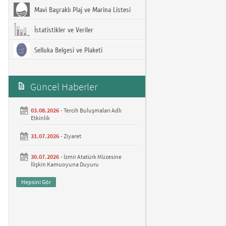
Mavi Bayraklı Plaj ve Marina Listesi
İstatistikler ve Veriler
Selluka Belgesi ve Plaketi
Güncel Haberler
03.08.2026 -
Tercih Buluşmaları Adlı
Etkinlik
31.07.2026 -
Ziyaret
30.07.2026 -
İzmir Atatürk Müzesine
İlişkin Kamuoyuna Duyuru
Hepsini Gör